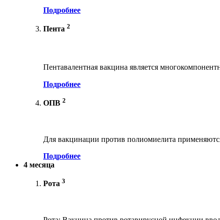
Подробнее
2
Пента
Пентавалентная вакцина является многокомпонент
Подробнее
2
ОПВ
Для вакцинации против полиомиелита применяются
Подробнее
4 месяца
3
Рота
Рота: Вакцина против ротавирусной инфекции вводи