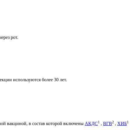
ерез рот.
кции используются более 30 лет.
1
2
1
ной вакциной, в состав которой включены
АКДС
,
ВГВ
,
ХИБ