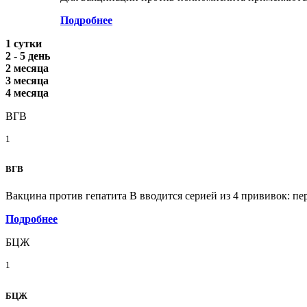
Подробнее
1 сутки
2 - 5 день
2 месяца
3 месяца
4 месяца
ВГВ
1
ВГВ
Вакцина против гепатита В вводится серией из 4 прививок: пе
Подробнее
БЦЖ
1
БЦЖ