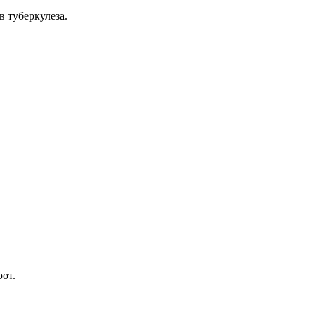
 туберкулеза.
рот.