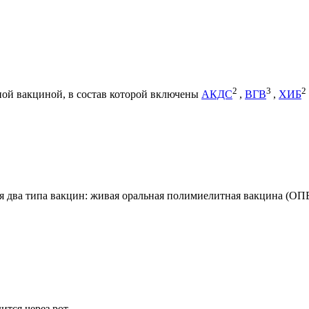
2
3
2
ной вакциной, в состав которой включены
АКДС
,
ВГВ
,
ХИБ
 два типа вакцин: живая оральная полимиелитная вакцина (ОП
тся через рот.