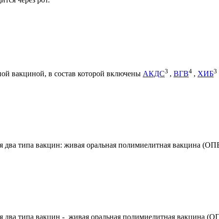
3
4
3
ной вакциной, в состав которой включены
АКДС
,
ВГВ
,
ХИБ
 два типа вакцин: живая оральная полимиелитная вакцина (ОП
 два типа вакцин - живая оральная полимиелитная вакцина (О