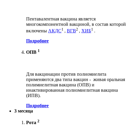
Пентавалентная вакцина является
многокомпонентной вакциной, в состав которой
1
2
1
включены
АКДС
,
ВГВ
,
ХИБ
.
Подробнее
1
ОПВ
Для вакцинации против полиомиелита
применяются два типа вакцин - живая оральная
полимиелитная вакцина (ОПВ) и
инактивированная полиомиелитная вакцина
(ИПВ).
Подробнее
3 месяца
2
Рота