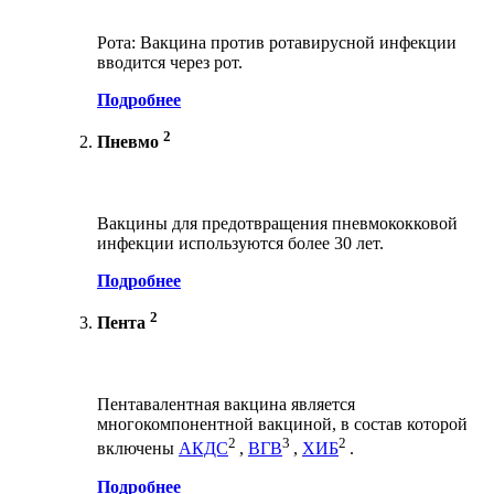
Рота: Вакцина против ротавирусной инфекции
вводится через рот.
Подробнее
2
Пневмо
Вакцины для предотвращения пневмококковой
инфекции используются более 30 лет.
Подробнее
2
Пента
Пентавалентная вакцина является
многокомпонентной вакциной, в состав которой
2
3
2
включены
АКДС
,
ВГВ
,
ХИБ
.
Подробнее