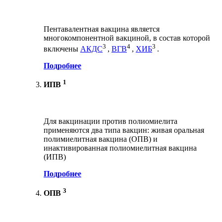
Пентавалентная вакцина является
многокомпонентной вакциной, в состав которой
3
4
3
включены
АКДС
,
ВГВ
,
ХИБ
.
Подробнее
1
ИПВ
Для вакцинации против полиомиелита
применяются два типа вакцин: живая оральная
полимиелитная вакцина (ОПВ) и
инактивированная полиомиелитная вакцина
(ИПВ)
Подробнее
3
ОПВ