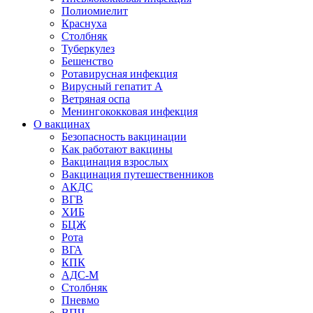
Полиомиелит
Краснуха
Столбняк
Туберкулез
Бешенство
Ротавирусная инфекция
Вирусный гепатит А
Ветряная оспа
Менингококковая инфекция
О вакцинах
Безопасность вакцинации
Как работают вакцины
Вакцинация взрослых
Вакцинация путешественников
АКДС
ВГВ
ХИБ
БЦЖ
Рота
ВГА
КПК
АДС-М
Столбняк
Пневмо
ВПЧ