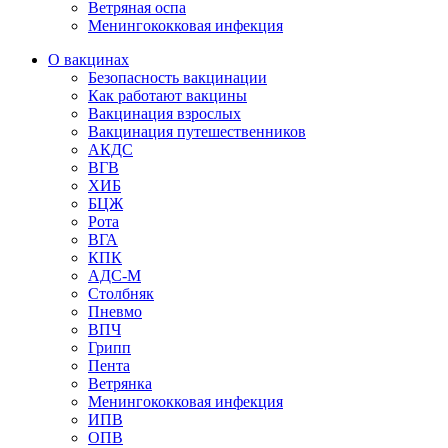
Ветряная оспа
Менингококковая инфекция
О вакцинах
Безопасность вакцинации
Как работают вакцины
Вакцинация взрослых
Вакцинация путешественников
АКДС
ВГВ
ХИБ
БЦЖ
Рота
ВГА
КПК
АДС-М
Столбняк
Пневмо
ВПЧ
Грипп
Пента
Ветрянка
Менингококковая инфекция
ИПВ
ОПВ