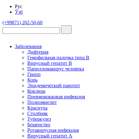
Рус
Ўзб
(+99871) 202-50-60
Заболевания
Дифтерия
Гемофильная палочка типа B
Вирусный гепатит В
Папилломавирус человека
Грипп
Корь
Эпидемический паротит
Коклюш
Пневмококковая инфекция
Полиомиелит
Краснуха
Столбняк
Туберкулез
Бешенство
Ротавирусная инфекция
Вирусный гепатит А