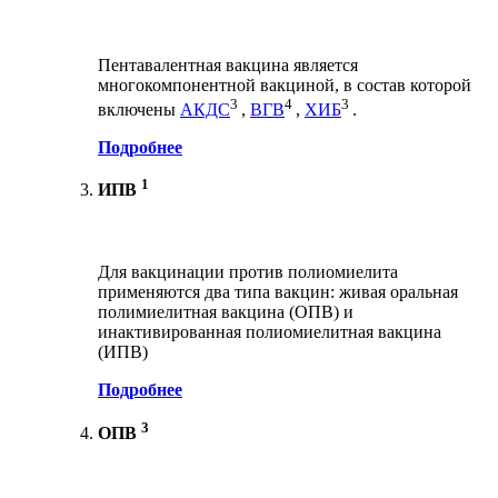
Пентавалентная вакцина является
многокомпонентной вакциной, в состав которой
3
4
3
включены
АКДС
,
ВГВ
,
ХИБ
.
Подробнее
1
ИПВ
Для вакцинации против полиомиелита
применяются два типа вакцин: живая оральная
полимиелитная вакцина (ОПВ) и
инактивированная полиомиелитная вакцина
(ИПВ)
Подробнее
3
ОПВ