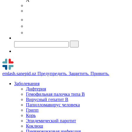
A
emlash.sanepid.uz
Предупредить. Защитить. Привить.
Заболевания
Дифтерия
Гемофильная палочка типа B
Вирусный гепатит В
Папилломавирус человека
Грипп
Корь
Эпидемический паротит
Коклюш
Пневмококковая инфекция