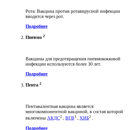
Рота: Вакцина против ротавирусной инфекции
вводится через рот.
Подробнее
2
Пневмо
Вакцины для предотвращения пневмококковой
инфекции используются более 30 лет.
Подробнее
2
Пента
Пентавалентная вакцина является
многокомпонентной вакциной, в состав которой
2
3
2
включены
АКДС
,
ВГВ
,
ХИБ
.
Подробнее