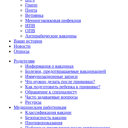
Грипп
Пента
Ветрянка
Менингококковая инфекция
ИПВ
ОПВ
Антирабические вакцины
Ваши истории
Новости
Опросы
Родителям
Информация о вакцинах
Болезни, предотвращаемые вакцинацией
Иммунизационные записи
Что нужно делать после прививки?
Как подготовить ребенка к прививке?
Обращение к специалисту
Часто задаваемые вопросы
Ресурсы
Медицинским работникам
Классификация вакцин
Безопасность вакцин
Противопоказания
Побочные проявления после иммунизации