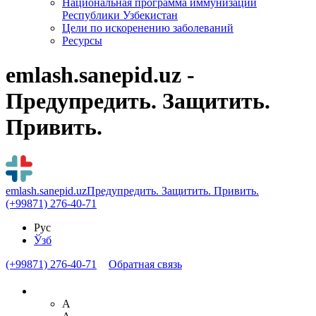
Национальная программа иммунизации
Республики Узбекистан
Цели по искоренению заболеваний
Ресурсы
emlash.sanepid.uz -
Предупредить. Защитить.
Привить.
emlash.sanepid.uz
Предупредить. Защитить. Привить.
(+99871) 276-40-71
Рус
Ўзб
(+99871) 276-40-71
Обратная связь
A