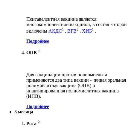
Пентавалентная вакцина является
многокомпонентной вакциной, в состав которой
1
2
1
включены
АКДС
,
ВГВ
,
ХИБ
.
Подробнее
1
ОПВ
Для вакцинации против полиомиелита
применяются два типа вакцин - живая оральная
полимиелитная вакцина (ОПВ) и
инактивированная полиомиелитная вакцина
(ИПВ).
Подробнее
3 месяца
2
Рота