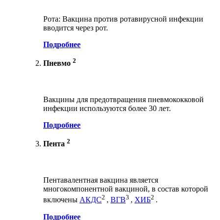
Рота: Вакцина против ротавирусной инфекции
вводится через рот.
Подробнее
2
Пневмо
Вакцины для предотвращения пневмококковой
инфекции используются более 30 лет.
Подробнее
2
Пента
Пентавалентная вакцина является
многокомпонентной вакциной, в состав которой
2
3
2
включены
АКДС
,
ВГВ
,
ХИБ
.
Подробнее