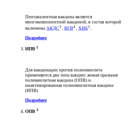
Пентавалентная вакцина является
многокомпонентной вакциной, в состав которой
3
4
3
включены
АКДС
,
ВГВ
,
ХИБ
.
Подробнее
1
ИПВ
Для вакцинации против полиомиелита
применяются два типа вакцин: живая оральная
полимиелитная вакцина (ОПВ) и
инактивированная полиомиелитная вакцина
(ИПВ)
Подробнее
3
ОПВ