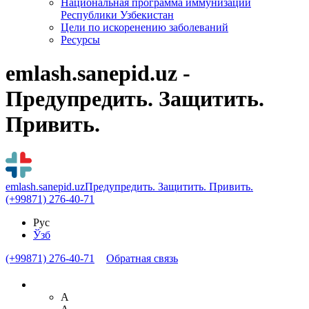
Национальная программа иммунизации
Республики Узбекистан
Цели по искоренению заболеваний
Ресурсы
emlash.sanepid.uz -
Предупредить. Защитить.
Привить.
emlash.sanepid.uz
Предупредить. Защитить. Привить.
(+99871) 276-40-71
Рус
Ўзб
(+99871) 276-40-71
Обратная связь
A