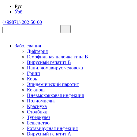
Рус
Ўзб
(+99871) 202-50-60
Заболевания
Дифтерия
Гемофильная палочка типа B
Вирусный гепатит В
Папилломавирус человека
Грипп
Корь
Эпидемический паротит
Коклюш
Пневмококковая инфекция
Полиомиелит
Краснуха
Столбняк
Туберкулез
Бешенство
Ротавирусная инфекция
Вирусный гепатит А