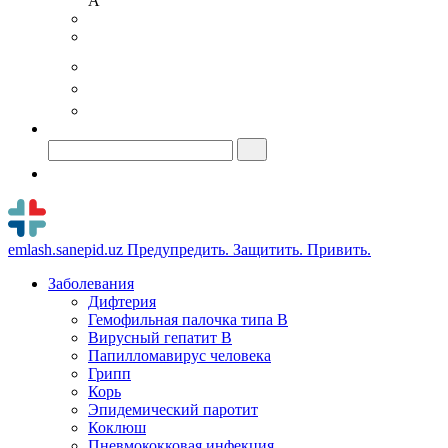
A
emlash.sanepid.uz
Предупредить. Защитить. Привить.
Заболевания
Дифтерия
Гемофильная палочка типа B
Вирусный гепатит В
Папилломавирус человека
Грипп
Корь
Эпидемический паротит
Коклюш
Пневмококковая инфекция