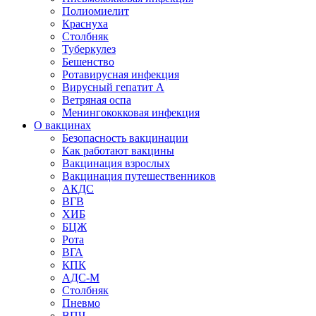
Полиомиелит
Краснуха
Столбняк
Туберкулез
Бешенство
Ротавирусная инфекция
Вирусный гепатит А
Ветряная оспа
Менингококковая инфекция
О вакцинах
Безопасность вакцинации
Как работают вакцины
Вакцинация взрослых
Вакцинация путешественников
АКДС
ВГВ
ХИБ
БЦЖ
Рота
ВГА
КПК
АДС-М
Столбняк
Пневмо
ВПЧ