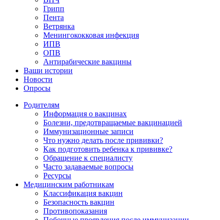
Грипп
Пента
Ветрянка
Менингококковая инфекция
ИПВ
ОПВ
Антирабические вакцины
Ваши истории
Новости
Опросы
Родителям
Информация о вакцинах
Болезни, предотвращаемые вакцинацией
Иммунизационные записи
Что нужно делать после прививки?
Как подготовить ребенка к прививке?
Обращение к специалисту
Часто задаваемые вопросы
Ресурсы
Медицинским работникам
Классификация вакцин
Безопасность вакцин
Противопоказания
Побочные проявления после иммунизации