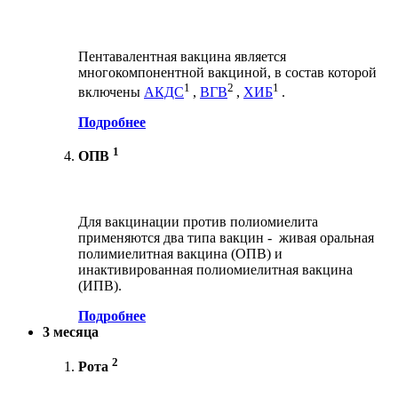
Пентавалентная вакцина является
многокомпонентной вакциной, в состав которой
1
2
1
включены
АКДС
,
ВГВ
,
ХИБ
.
Подробнее
1
ОПВ
Для вакцинации против полиомиелита
применяются два типа вакцин - живая оральная
полимиелитная вакцина (ОПВ) и
инактивированная полиомиелитная вакцина
(ИПВ).
Подробнее
3 месяца
2
Рота