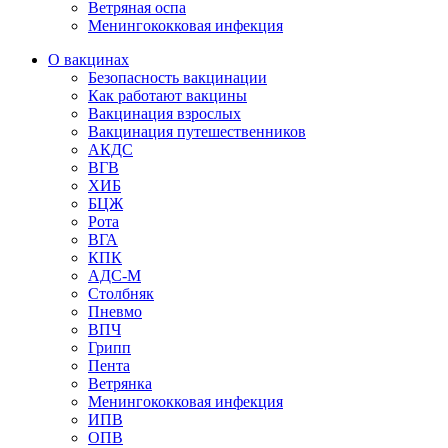
Ветряная оспа
Менингококковая инфекция
О вакцинах
Безопасность вакцинации
Как работают вакцины
Вакцинация взрослых
Вакцинация путешественников
АКДС
ВГВ
ХИБ
БЦЖ
Рота
ВГА
КПК
АДС-М
Столбняк
Пневмо
ВПЧ
Грипп
Пента
Ветрянка
Менингококковая инфекция
ИПВ
ОПВ