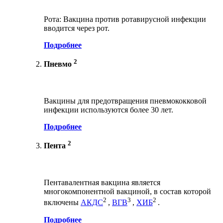
Рота: Вакцина против ротавирусной инфекции
вводится через рот.
Подробнее
2
Пневмо
Вакцины для предотвращения пневмококковой
инфекции используются более 30 лет.
Подробнее
2
Пента
Пентавалентная вакцина является
многокомпонентной вакциной, в состав которой
2
3
2
включены
АКДС
,
ВГВ
,
ХИБ
.
Подробнее