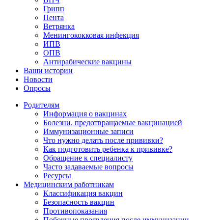
Грипп
Пента
Ветрянка
Менингококковая инфекция
ИПВ
ОПВ
Антирабические вакцины
Ваши истории
Новости
Опросы
Родителям
Информация о вакцинах
Болезни, предотвращаемые вакцинацией
Иммунизационные записи
Что нужно делать после прививки?
Как подготовить ребенка к прививке?
Обращение к специалисту
Часто задаваемые вопросы
Ресурсы
Медицинским работникам
Классификация вакцин
Безопасность вакцин
Противопоказания
Побочные проявления после иммунизации