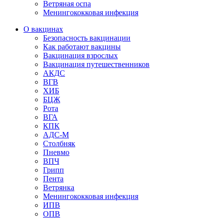
Ветряная оспа
Менингококковая инфекция
О вакцинах
Безопасность вакцинации
Как работают вакцины
Вакцинация взрослых
Вакцинация путешественников
АКДС
ВГВ
ХИБ
БЦЖ
Рота
ВГА
КПК
АДС-М
Столбняк
Пневмо
ВПЧ
Грипп
Пента
Ветрянка
Менингококковая инфекция
ИПВ
ОПВ