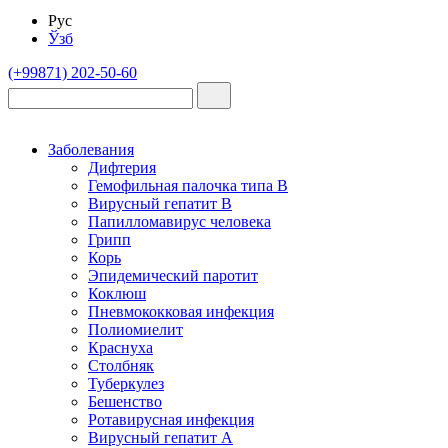
Рус
Ўзб
(+99871) 202-50-60
Заболевания
Дифтерия
Гемофильная палочка типа B
Вирусный гепатит В
Папилломавирус человека
Грипп
Корь
Эпидемический паротит
Коклюш
Пневмококковая инфекция
Полиомиелит
Краснуха
Столбняк
Туберкулез
Бешенство
Ротавирусная инфекция
Вирусный гепатит А