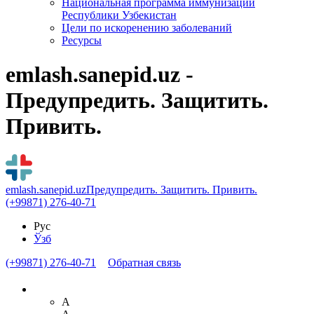
Национальная программа иммунизации
Республики Узбекистан
Цели по искоренению заболеваний
Ресурсы
emlash.sanepid.uz -
Предупредить. Защитить.
Привить.
emlash.sanepid.uz
Предупредить. Защитить. Привить.
(+99871) 276-40-71
Рус
Ўзб
(+99871) 276-40-71
Обратная связь
A