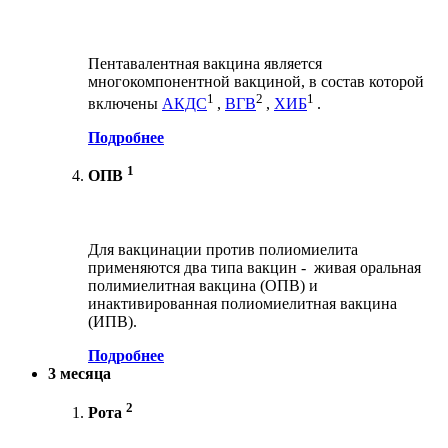
Пентавалентная вакцина является
многокомпонентной вакциной, в состав которой
1
2
1
включены
АКДС
,
ВГВ
,
ХИБ
.
Подробнее
1
ОПВ
Для вакцинации против полиомиелита
применяются два типа вакцин - живая оральная
полимиелитная вакцина (ОПВ) и
инактивированная полиомиелитная вакцина
(ИПВ).
Подробнее
3 месяца
2
Рота