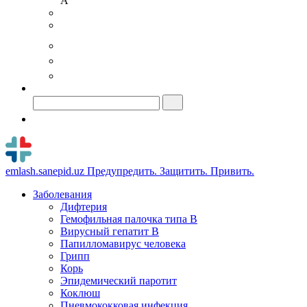
A
emlash.sanepid.uz
Предупредить. Защитить. Привить.
Заболевания
Дифтерия
Гемофильная палочка типа B
Вирусный гепатит В
Папилломавирус человека
Грипп
Корь
Эпидемический паротит
Коклюш
Пневмококковая инфекция