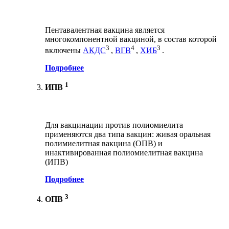
Пентавалентная вакцина является
многокомпонентной вакциной, в состав которой
3
4
3
включены
АКДС
,
ВГВ
,
ХИБ
.
Подробнее
1
ИПВ
Для вакцинации против полиомиелита
применяются два типа вакцин: живая оральная
полимиелитная вакцина (ОПВ) и
инактивированная полиомиелитная вакцина
(ИПВ)
Подробнее
3
ОПВ