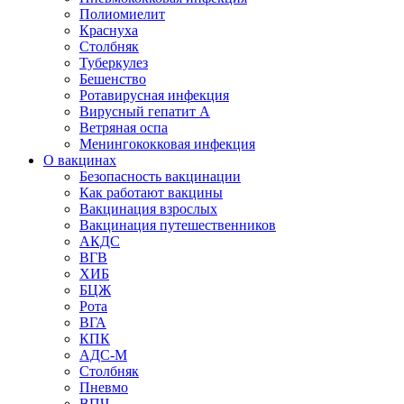
Полиомиелит
Краснуха
Столбняк
Туберкулез
Бешенство
Ротавирусная инфекция
Вирусный гепатит А
Ветряная оспа
Менингококковая инфекция
О вакцинах
Безопасность вакцинации
Как работают вакцины
Вакцинация взрослых
Вакцинация путешественников
АКДС
ВГВ
ХИБ
БЦЖ
Рота
ВГА
КПК
АДС-М
Столбняк
Пневмо
ВПЧ