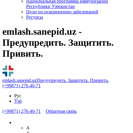
Национальная программа иммунизации
Республики Узбекистан
Цели по искоренению заболеваний
Ресурсы
emlash.sanepid.uz -
Предупредить. Защитить.
Привить.
emlash.sanepid.uz
Предупредить. Защитить. Привить.
(+99871) 276-40-71
Рус
Ўзб
(+99871) 276-40-71
Обратная связь
A