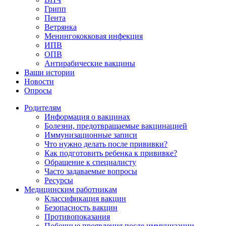
Грипп
Пента
Ветрянка
Менингококковая инфекция
ИПВ
ОПВ
Антирабические вакцины
Ваши истории
Новости
Опросы
Родителям
Информация о вакцинах
Болезни, предотвращаемые вакцинацией
Иммунизационные записи
Что нужно делать после прививки?
Как подготовить ребенка к прививке?
Обращение к специалисту
Часто задаваемые вопросы
Ресурсы
Медицинским работникам
Классификация вакцин
Безопасность вакцин
Противопоказания
Побочные проявления после иммунизации