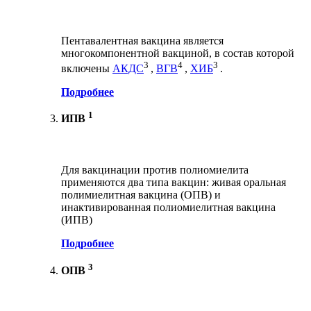
Пентавалентная вакцина является
многокомпонентной вакциной, в состав которой
3
4
3
включены
АКДС
,
ВГВ
,
ХИБ
.
Подробнее
1
ИПВ
Для вакцинации против полиомиелита
применяются два типа вакцин: живая оральная
полимиелитная вакцина (ОПВ) и
инактивированная полиомиелитная вакцина
(ИПВ)
Подробнее
3
ОПВ