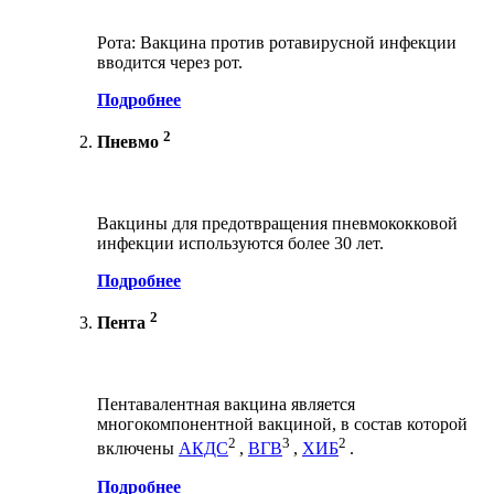
Рота: Вакцина против ротавирусной инфекции
вводится через рот.
Подробнее
2
Пневмо
Вакцины для предотвращения пневмококковой
инфекции используются более 30 лет.
Подробнее
2
Пента
Пентавалентная вакцина является
многокомпонентной вакциной, в состав которой
2
3
2
включены
АКДС
,
ВГВ
,
ХИБ
.
Подробнее