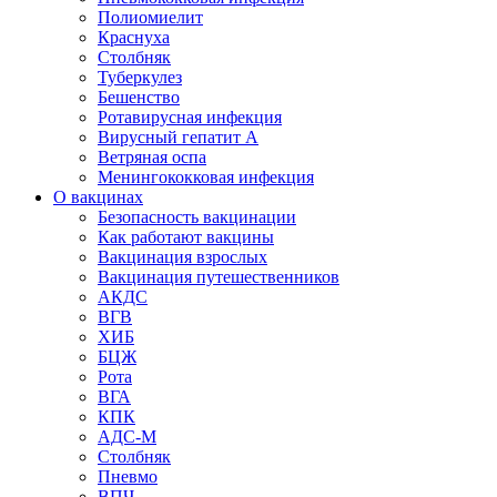
Полиомиелит
Краснуха
Столбняк
Туберкулез
Бешенство
Ротавирусная инфекция
Вирусный гепатит А
Ветряная оспа
Менингококковая инфекция
О вакцинах
Безопасность вакцинации
Как работают вакцины
Вакцинация взрослых
Вакцинация путешественников
АКДС
ВГВ
ХИБ
БЦЖ
Рота
ВГА
КПК
АДС-М
Столбняк
Пневмо
ВПЧ