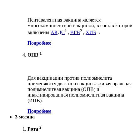
Пентавалентная вакцина является
многокомпонентной вакциной, в состав которой
1
2
1
включены
АКДС
,
ВГВ
,
ХИБ
.
Подробнее
1
ОПВ
Для вакцинации против полиомиелита
применяются два типа вакцин - живая оральная
полимиелитная вакцина (ОПВ) и
инактивированная полиомиелитная вакцина
(ИПВ).
Подробнее
3 месяца
2
Рота