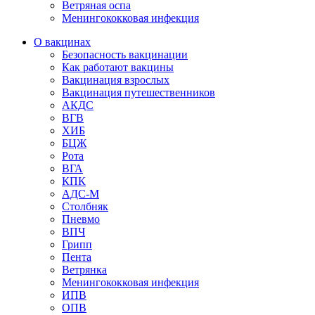
Ветряная оспа
Менингококковая инфекция
О вакцинах
Безопасность вакцинации
Как работают вакцины
Вакцинация взрослых
Вакцинация путешественников
АКДС
ВГВ
ХИБ
БЦЖ
Рота
ВГА
КПК
АДС-М
Столбняк
Пневмо
ВПЧ
Грипп
Пента
Ветрянка
Менингококковая инфекция
ИПВ
ОПВ