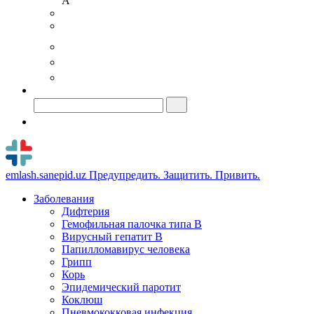
A
emlash.sanepid.uz
Предупредить. Защитить. Привить.
Заболевания
Дифтерия
Гемофильная палочка типа B
Вирусный гепатит В
Папилломавирус человека
Грипп
Корь
Эпидемический паротит
Коклюш
Пневмококковая инфекция