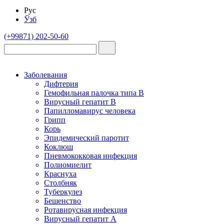
Рус
Ўзб
(+99871) 202-50-60
Заболевания
Дифтерия
Гемофильная палочка типа B
Вирусный гепатит В
Папилломавирус человека
Грипп
Корь
Эпидемический паротит
Коклюш
Пневмококковая инфекция
Полиомиелит
Краснуха
Столбняк
Туберкулез
Бешенство
Ротавирусная инфекция
Вирусный гепатит А