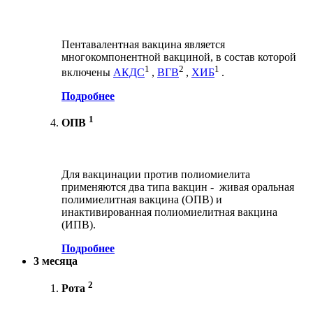
Пентавалентная вакцина является
многокомпонентной вакциной, в состав которой
1
2
1
включены
АКДС
,
ВГВ
,
ХИБ
.
Подробнее
1
ОПВ
Для вакцинации против полиомиелита
применяются два типа вакцин - живая оральная
полимиелитная вакцина (ОПВ) и
инактивированная полиомиелитная вакцина
(ИПВ).
Подробнее
3 месяца
2
Рота