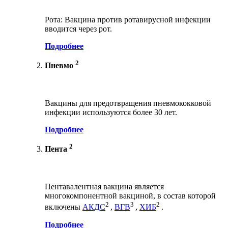
Рота: Вакцина против ротавирусной инфекции
вводится через рот.
Подробнее
2
Пневмо
Вакцины для предотвращения пневмококковой
инфекции используются более 30 лет.
Подробнее
2
Пента
Пентавалентная вакцина является
многокомпонентной вакциной, в состав которой
2
3
2
включены
АКДС
,
ВГВ
,
ХИБ
.
Подробнее