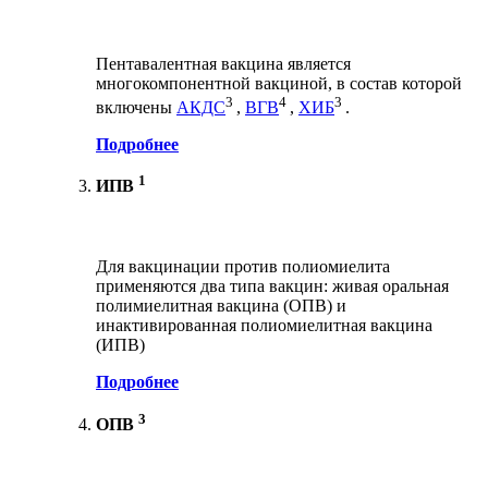
Пентавалентная вакцина является
многокомпонентной вакциной, в состав которой
3
4
3
включены
АКДС
,
ВГВ
,
ХИБ
.
Подробнее
1
ИПВ
Для вакцинации против полиомиелита
применяются два типа вакцин: живая оральная
полимиелитная вакцина (ОПВ) и
инактивированная полиомиелитная вакцина
(ИПВ)
Подробнее
3
ОПВ