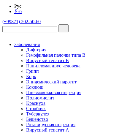
Рус
Ўзб
(+99871) 202-50-60
Заболевания
Дифтерия
Гемофильная палочка типа B
Вирусный гепатит В
Папилломавирус человека
Грипп
Корь
Эпидемический паротит
Коклюш
Пневмококковая инфекция
Полиомиелит
Краснуха
Столбняк
Туберкулез
Бешенство
Ротавирусная инфекция
Вирусный гепатит А