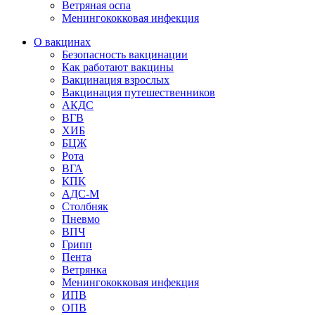
Ветряная оспа
Менингококковая инфекция
О вакцинах
Безопасность вакцинации
Как работают вакцины
Вакцинация взрослых
Вакцинация путешественников
АКДС
ВГВ
ХИБ
БЦЖ
Рота
ВГА
КПК
АДС-М
Столбняк
Пневмо
ВПЧ
Грипп
Пента
Ветрянка
Менингококковая инфекция
ИПВ
ОПВ