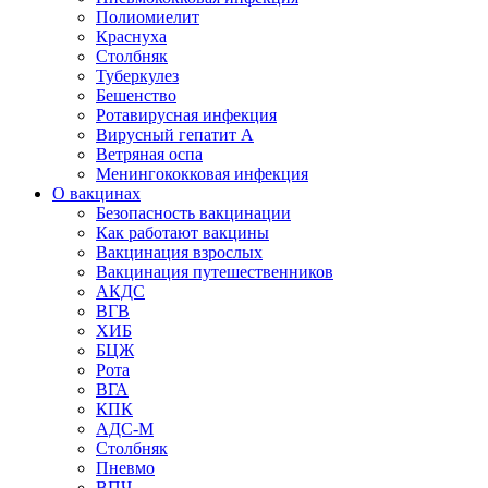
Полиомиелит
Краснуха
Столбняк
Туберкулез
Бешенство
Ротавирусная инфекция
Вирусный гепатит А
Ветряная оспа
Менингококковая инфекция
О вакцинах
Безопасность вакцинации
Как работают вакцины
Вакцинация взрослых
Вакцинация путешественников
АКДС
ВГВ
ХИБ
БЦЖ
Рота
ВГА
КПК
АДС-М
Столбняк
Пневмо
ВПЧ