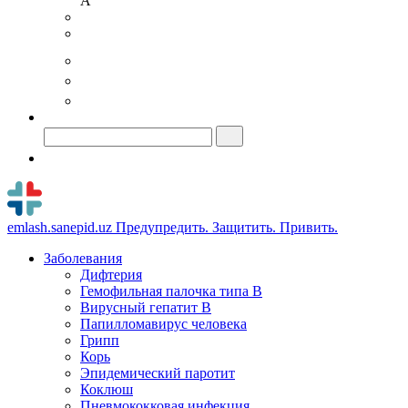
A
emlash.sanepid.uz
Предупредить. Защитить. Привить.
Заболевания
Дифтерия
Гемофильная палочка типа B
Вирусный гепатит В
Папилломавирус человека
Грипп
Корь
Эпидемический паротит
Коклюш
Пневмококковая инфекция