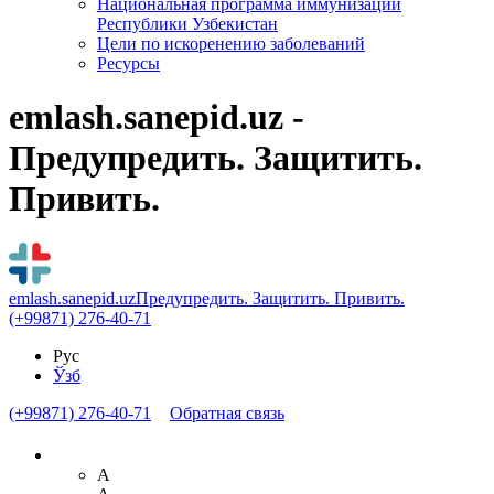
Национальная программа иммунизации
Республики Узбекистан
Цели по искоренению заболеваний
Ресурсы
emlash.sanepid.uz -
Предупредить. Защитить.
Привить.
emlash.sanepid.uz
Предупредить. Защитить. Привить.
(+99871) 276-40-71
Рус
Ўзб
(+99871) 276-40-71
Обратная связь
A