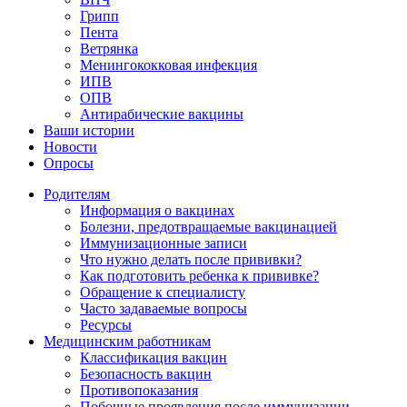
Грипп
Пента
Ветрянка
Менингококковая инфекция
ИПВ
ОПВ
Антирабические вакцины
Ваши истории
Новости
Опросы
Родителям
Информация о вакцинах
Болезни, предотвращаемые вакцинацией
Иммунизационные записи
Что нужно делать после прививки?
Как подготовить ребенка к прививке?
Обращение к специалисту
Часто задаваемые вопросы
Ресурсы
Медицинским работникам
Классификация вакцин
Безопасность вакцин
Противопоказания
Побочные проявления после иммунизации