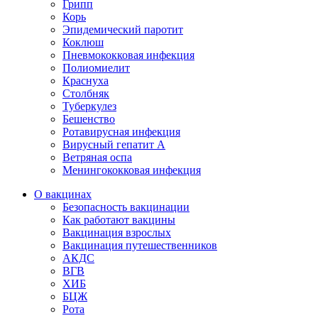
Грипп
Корь
Эпидемический паротит
Коклюш
Пневмококковая инфекция
Полиомиелит
Краснуха
Столбняк
Туберкулез
Бешенство
Ротавирусная инфекция
Вирусный гепатит А
Ветряная оспа
Менингококковая инфекция
О вакцинах
Безопасность вакцинации
Как работают вакцины
Вакцинация взрослых
Вакцинация путешественников
АКДС
ВГВ
ХИБ
БЦЖ
Рота