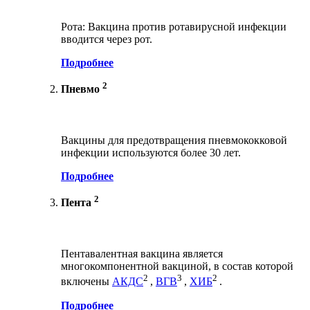
Рота: Вакцина против ротавирусной инфекции
вводится через рот.
Подробнее
2
Пневмо
Вакцины для предотвращения пневмококковой
инфекции используются более 30 лет.
Подробнее
2
Пента
Пентавалентная вакцина является
многокомпонентной вакциной, в состав которой
2
3
2
включены
АКДС
,
ВГВ
,
ХИБ
.
Подробнее