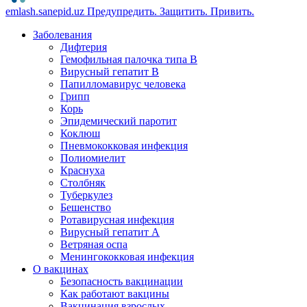
emlash.sanepid.uz
Предупредить. Защитить. Привить.
Заболевания
Дифтерия
Гемофильная палочка типа B
Вирусный гепатит В
Папилломавирус человека
Грипп
Корь
Эпидемический паротит
Коклюш
Пневмококковая инфекция
Полиомиелит
Краснуха
Столбняк
Туберкулез
Бешенство
Ротавирусная инфекция
Вирусный гепатит А
Ветряная оспа
Менингококковая инфекция
О вакцинах
Безопасность вакцинации
Как работают вакцины
Вакцинация взрослых