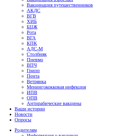
Вакцинация путешественников
АКДС
ВГВ
ХИБ
БЦЖ
Рота
ВГА
КПК
АДС-М
Столбняк
Пневмо
ВПЧ
Грипп
Пента
Ветрянка
Менингококковая инфекция
ИПВ
ОПВ
Антирабические вакцины
Ваши истории
Новости
Опросы
Родителям
Информация о вакцинах