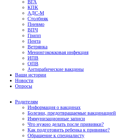
ВГА
КПК
АДС-М
Столбняк
Пневмо
ВПЧ
Грипп
Пента
Ветрянка
Менингококковая инфекция
ИПВ
ОПВ
Антирабические вакцины
Ваши истории
Новости
Опросы
Родителям
Информация о вакцинах
Болезни, предотвращаемые вакцинацией
Иммунизационные записи
Что нужно делать после прививки?
Как подготовить ребенка к прививке?
Обращение к специалисту