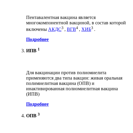
Пентавалентная вакцина является
многокомпонентной вакциной, в состав которой
3
4
3
включены
АКДС
,
ВГВ
,
ХИБ
.
Подробнее
1
ИПВ
Для вакцинации против полиомиелита
применяются два типа вакцин: живая оральная
полимиелитная вакцина (ОПВ) и
инактивированная полиомиелитная вакцина
(ИПВ)
Подробнее
3
ОПВ