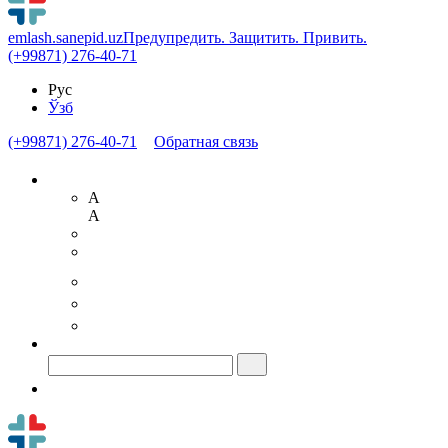
emlash.sanepid.uz
Предупредить. Защитить. Привить.
(+99871) 276-40-71
Рус
Ўзб
(+99871) 276-40-71
Обратная связь
A
A