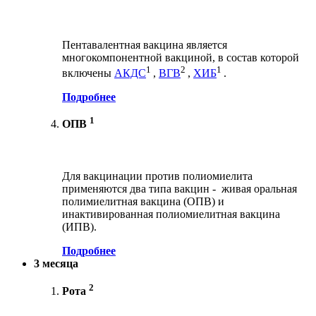
Пентавалентная вакцина является
многокомпонентной вакциной, в состав которой
1
2
1
включены
АКДС
,
ВГВ
,
ХИБ
.
Подробнее
1
ОПВ
Для вакцинации против полиомиелита
применяются два типа вакцин - живая оральная
полимиелитная вакцина (ОПВ) и
инактивированная полиомиелитная вакцина
(ИПВ).
Подробнее
3 месяца
2
Рота