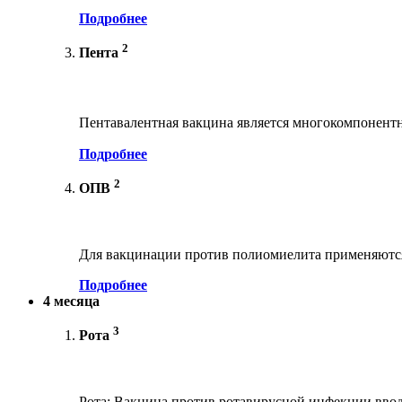
Подробнее
2
Пента
Пентавалентная вакцина является многокомпонент
Подробнее
2
ОПВ
Для вакцинации против полиомиелита применяются
Подробнее
4 месяца
3
Рота
Рота: Вакцина против ротавирусной инфекции вводи