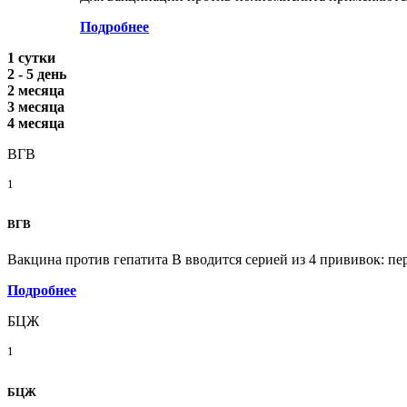
Подробнее
1 сутки
2 - 5 день
2 месяца
3 месяца
4 месяца
ВГВ
1
ВГВ
Вакцина против гепатита В вводится серией из 4 прививок: пе
Подробнее
БЦЖ
1
БЦЖ