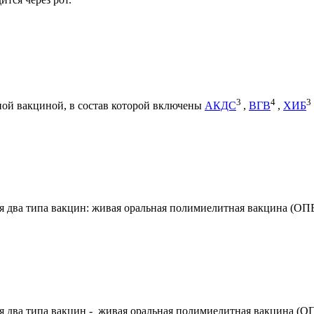
3
4
3
ной вакциной, в состав которой включены
АКДС
,
ВГВ
,
ХИБ
 два типа вакцин: живая оральная полимиелитная вакцина (ОП
 два типа вакцин - живая оральная полимиелитная вакцина (О