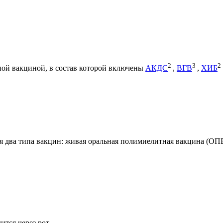
2
3
2
ной вакциной, в состав которой включены
АКДС
,
ВГВ
,
ХИБ
 два типа вакцин: живая оральная полимиелитная вакцина (ОП
тся через рот.