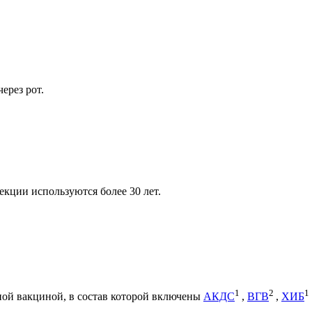
ерез рот.
кции используются более 30 лет.
1
2
1
ной вакциной, в состав которой включены
АКДС
,
ВГВ
,
ХИБ