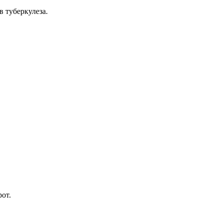
 туберкулеза.
рот.