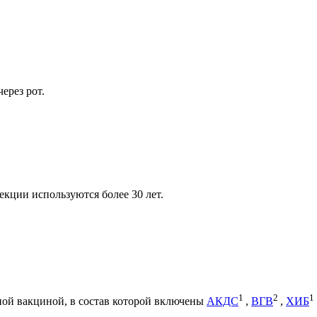
ерез рот.
кции используются более 30 лет.
1
2
1
ной вакциной, в состав которой включены
АКДС
,
ВГВ
,
ХИБ