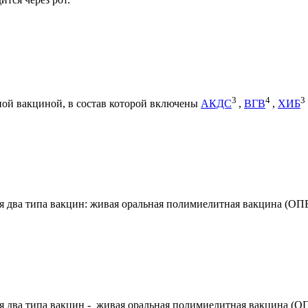
3
4
3
ной вакциной, в состав которой включены
АКДС
,
ВГВ
,
ХИБ
 два типа вакцин: живая оральная полимиелитная вакцина (ОП
 два типа вакцин - живая оральная полимиелитная вакцина (О