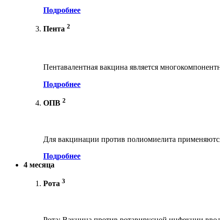
Подробнее
2
Пента
Пентавалентная вакцина является многокомпонент
Подробнее
2
ОПВ
Для вакцинации против полиомиелита применяются
Подробнее
4 месяца
3
Рота
Рота: Вакцина против ротавирусной инфекции вводи