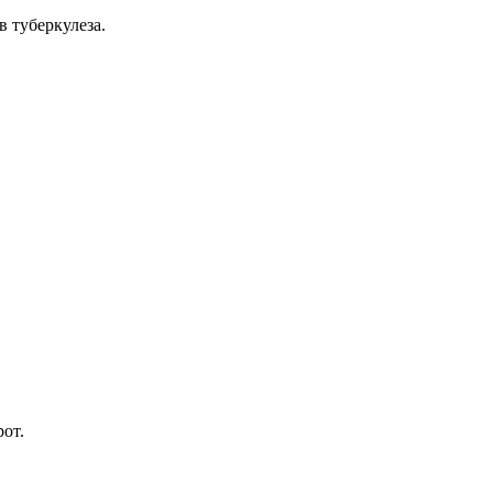
 туберкулеза.
рот.