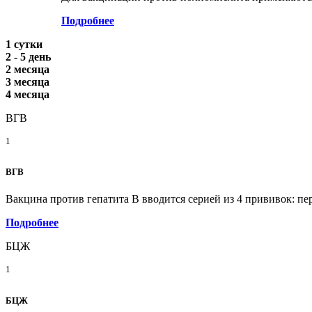
Подробнее
1 сутки
2 - 5 день
2 месяца
3 месяца
4 месяца
ВГВ
1
ВГВ
Вакцина против гепатита В вводится серией из 4 прививок: пе
Подробнее
БЦЖ
1
БЦЖ