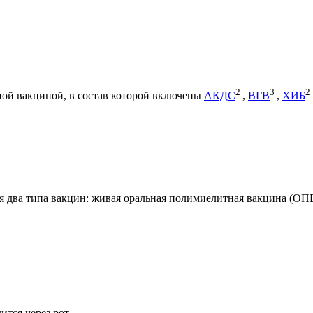
2
3
2
ной вакциной, в состав которой включены
АКДС
,
ВГВ
,
ХИБ
 два типа вакцин: живая оральная полимиелитная вакцина (ОП
тся через рот.