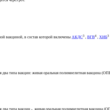
3
4
3
ной вакциной, в состав которой включены
АКДС
,
ВГВ
,
ХИБ
 два типа вакцин: живая оральная полимиелитная вакцина (ОП
 два типа вакцин - живая оральная полимиелитная вакцина (О