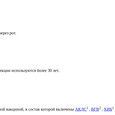
ерез рот.
кции используются более 30 лет.
1
2
1
ной вакциной, в состав которой включены
АКДС
,
ВГВ
,
ХИБ