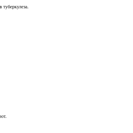
 туберкулеза.
рот.