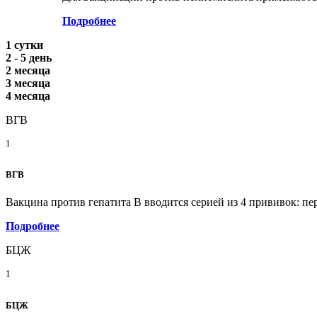
Подробнее
1 сутки
2 - 5 день
2 месяца
3 месяца
4 месяца
ВГВ
1
ВГВ
Вакцина против гепатита В вводится серией из 4 прививок: пе
Подробнее
БЦЖ
1
БЦЖ