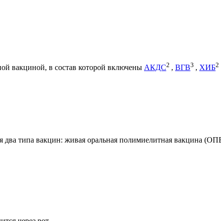
2
3
2
ной вакциной, в состав которой включены
АКДС
,
ВГВ
,
ХИБ
 два типа вакцин: живая оральная полимиелитная вакцина (ОП
тся через рот.