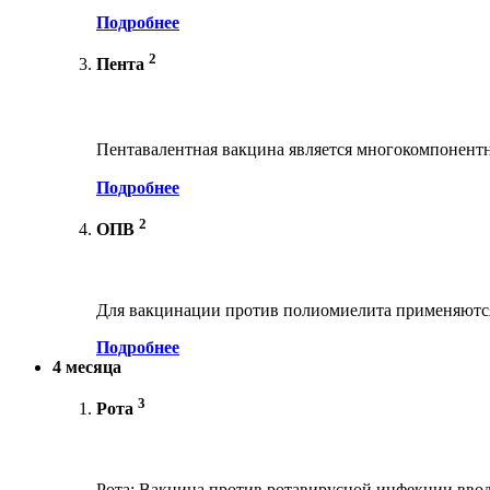
Подробнее
2
Пента
Пентавалентная вакцина является многокомпонент
Подробнее
2
ОПВ
Для вакцинации против полиомиелита применяются
Подробнее
4 месяца
3
Рота
Рота: Вакцина против ротавирусной инфекции вводи