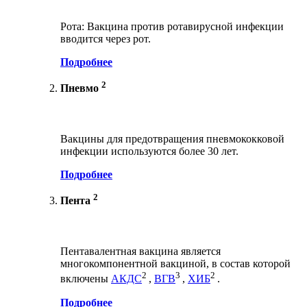
Рота: Вакцина против ротавирусной инфекции
вводится через рот.
Подробнее
2
Пневмо
Вакцины для предотвращения пневмококковой
инфекции используются более 30 лет.
Подробнее
2
Пента
Пентавалентная вакцина является
многокомпонентной вакциной, в состав которой
2
3
2
включены
АКДС
,
ВГВ
,
ХИБ
.
Подробнее