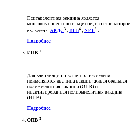
Пентавалентная вакцина является
многокомпонентной вакциной, в состав которой
3
4
3
включены
АКДС
,
ВГВ
,
ХИБ
.
Подробнее
1
ИПВ
Для вакцинации против полиомиелита
применяются два типа вакцин: живая оральная
полимиелитная вакцина (ОПВ) и
инактивированная полиомиелитная вакцина
(ИПВ)
Подробнее
3
ОПВ