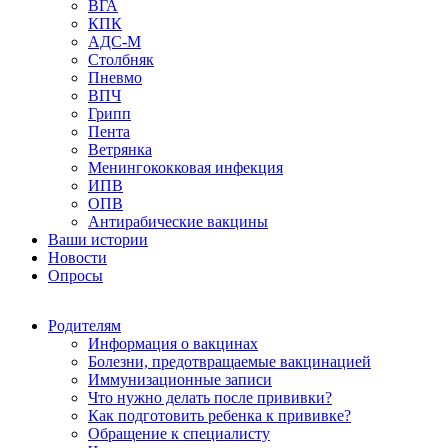
ВГА
КПК
АДС-М
Столбняк
Пневмо
ВПЧ
Грипп
Пента
Ветрянка
Менингококковая инфекция
ИПВ
ОПВ
Антирабические вакцины
Ваши истории
Новости
Опросы
Родителям
Информация о вакцинах
Болезни, предотвращаемые вакцинацией
Иммунизационные записи
Что нужно делать после прививки?
Как подготовить ребенка к прививке?
Обращение к специалисту