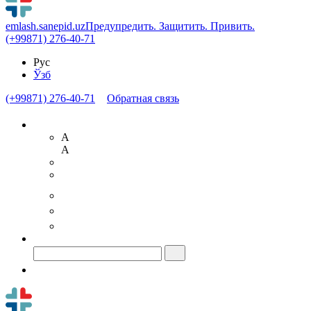
emlash.sanepid.uz
Предупредить. Защитить. Привить.
(+99871) 276-40-71
Рус
Ўзб
(+99871) 276-40-71
Обратная связь
A
A