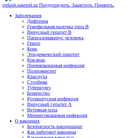
emlash.sanepid.uz
Предупредить. Защитить. Привить.
Заболевания
Дифтерия
Гемофильная палочка типа B
Вирусный гепатит В
Папилломавирус человека
Грипп
Корь
Эпидемический паротит
Коклюш
Пневмококковая инфекция
Полиомиелит
Краснуха
Столбняк
Туберкулез
Бешенство
Ротавирусная инфекция
Вирусный гепатит А
Ветряная оспа
Менингококковая инфекция
О вакцинах
Безопасность вакцинации
Как работают вакцины
Вакцинация взрослых