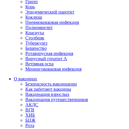
Грипп
Корь
Эпидемический паротит
Коклюш
Пневмококковая инфекция
Полиомиелит
Краснуха
Столбняк
Туберкулез
Бешенство
Ротавирусная инфекция
Вирусный гепатит А
Ветряная оспа
Менингококковая инфекция
О вакцинах
Безопасность вакцинации
Как работают вакцины
Вакцинация взрослых
Вакцинация путешественников
АКДС
ВГВ
ХИБ
БЦЖ
Рота