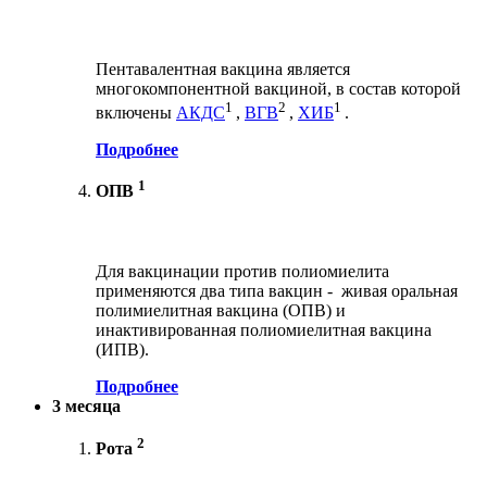
Пентавалентная вакцина является
многокомпонентной вакциной, в состав которой
1
2
1
включены
АКДС
,
ВГВ
,
ХИБ
.
Подробнее
1
ОПВ
Для вакцинации против полиомиелита
применяются два типа вакцин - живая оральная
полимиелитная вакцина (ОПВ) и
инактивированная полиомиелитная вакцина
(ИПВ).
Подробнее
3 месяца
2
Рота