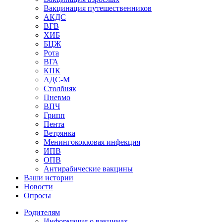
Вакцинация путешественников
АКДС
ВГВ
ХИБ
БЦЖ
Рота
ВГА
КПК
АДС-М
Столбняк
Пневмо
ВПЧ
Грипп
Пента
Ветрянка
Менингококковая инфекция
ИПВ
ОПВ
Антирабические вакцины
Ваши истории
Новости
Опросы
Родителям
Информация о вакцинах