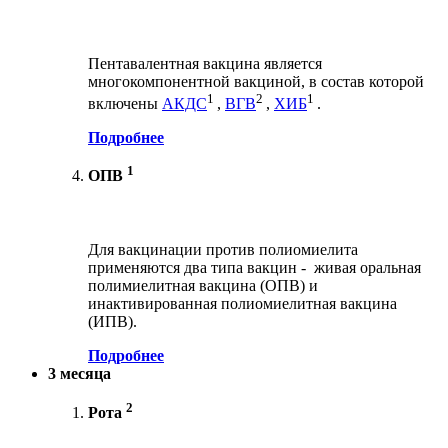
Пентавалентная вакцина является
многокомпонентной вакциной, в состав которой
1
2
1
включены
АКДС
,
ВГВ
,
ХИБ
.
Подробнее
1
ОПВ
Для вакцинации против полиомиелита
применяются два типа вакцин - живая оральная
полимиелитная вакцина (ОПВ) и
инактивированная полиомиелитная вакцина
(ИПВ).
Подробнее
3 месяца
2
Рота