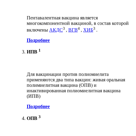
Пентавалентная вакцина является
многокомпонентной вакциной, в состав которой
3
4
3
включены
АКДС
,
ВГВ
,
ХИБ
.
Подробнее
1
ИПВ
Для вакцинации против полиомиелита
применяются два типа вакцин: живая оральная
полимиелитная вакцина (ОПВ) и
инактивированная полиомиелитная вакцина
(ИПВ)
Подробнее
3
ОПВ