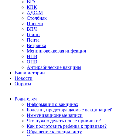
ВГА
КПК
АДС-М
Столбняк
Пневмо
ВПЧ
Грипп
Пента
Ветрянка
Менингококковая инфекция
ИПВ
ОПВ
Антирабические вакцины
Ваши истории
Новости
Опросы
Родителям
Информация о вакцинах
Болезни, предотвращаемые вакцинацией
Иммунизационные записи
Что нужно делать после прививки?
Как подготовить ребенка к прививке?
Обращение к специалисту