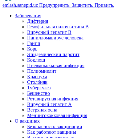
emlash.sanepid.uz
Предупредить. Защитить. Привить.
Заболевания
Дифтерия
Гемофильная палочка типа B
Вирусный гепатит В
Папилломавирус человека
Грипп
Корь
Эпидемический паротит
Коклюш
Пневмококковая инфекция
Полиомиелит
Краснуха
Столбняк
Туберкулез
Бешенство
Ротавирусная инфекция
Вирусный гепатит А
Ветряная оспа
Менингококковая инфекция
О вакцинах
Безопасность вакцинации
Как работают вакцины
Вакцинация взрослых