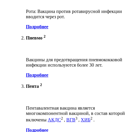
Рота: Вакцина против ротавирусной инфекции
вводится через рот.
Подробнее
2
Пневмо
Вакцины для предотвращения пневмококковой
инфекции используются более 30 лет.
Подробнее
2
Пента
Пентавалентная вакцина является
многокомпонентной вакциной, в состав которой
2
3
2
включены
АКДС
,
ВГВ
,
ХИБ
.
Подробнее