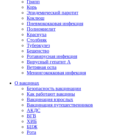
Грипп
Корь
Эпидемический паротит
Коклюш
Пневмококковая инфекция
Полиомиелит
Краснуха
Столбняк
Туберкулез
Бешенство
Ротавирусная инфекция
Вирусный гепатит А
Ветряная оспа
Менингококковая инфекция
О вакцинах
Безопасность вакцинации
Как работают вакцины
Вакцинация взрослых
Вакцинация путешественников
АКДС
ВГВ
ХИБ
БЦЖ
Рота