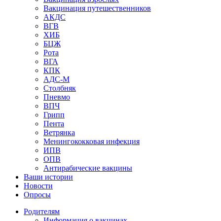
Вакцинация путешественников
АКДС
ВГВ
ХИБ
БЦЖ
Рота
ВГА
КПК
АДС-М
Столбняк
Пневмо
ВПЧ
Грипп
Пента
Ветрянка
Менингококковая инфекция
ИПВ
ОПВ
Антирабические вакцины
Ваши истории
Новости
Опросы
Родителям
Информация о вакцинах