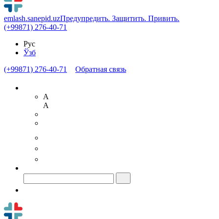
emlash.sanepid.uz
Предупредить. Защитить. Привить.
(+99871) 276-40-71
Рус
Ўзб
(+99871) 276-40-71
Обратная связь
A
A